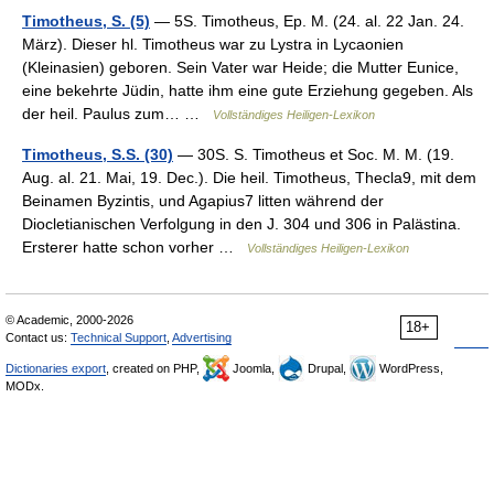
Timotheus, S. (5)
— 5S. Timotheus, Ep. M. (24. al. 22 Jan. 24.
März). Dieser hl. Timotheus war zu Lystra in Lycaonien
(Kleinasien) geboren. Sein Vater war Heide; die Mutter Eunice,
eine bekehrte Jüdin, hatte ihm eine gute Erziehung gegeben. Als
der heil. Paulus zum… …
Vollständiges Heiligen-Lexikon
Timotheus, S.S. (30)
— 30S. S. Timotheus et Soc. M. M. (19.
Aug. al. 21. Mai, 19. Dec.). Die heil. Timotheus, Thecla9, mit dem
Beinamen Byzintis, und Agapius7 litten während der
Diocletianischen Verfolgung in den J. 304 und 306 in Palästina.
Ersterer hatte schon vorher …
Vollständiges Heiligen-Lexikon
© Academic, 2000-2026
18+
Contact us:
Technical Support
,
Advertising
Dictionaries export
, created on PHP,
Joomla,
Drupal,
WordPress,
MODx.