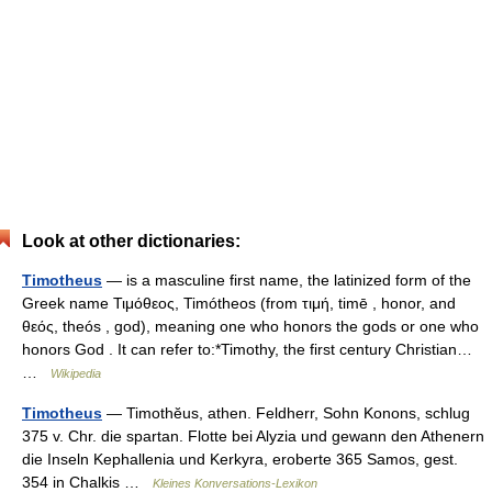
Look at other dictionaries:
Timotheus
— is a masculine first name, the latinized form of the
Greek name Τιμόθεος, Timótheos (from τιμή, timē , honor, and
θεός, theós , god), meaning one who honors the gods or one who
honors God . It can refer to:*Timothy, the first century Christian…
…
Wikipedia
Timotheus
— Timothĕus, athen. Feldherr, Sohn Konons, schlug
375 v. Chr. die spartan. Flotte bei Alyzia und gewann den Athenern
die Inseln Kephallenia und Kerkyra, eroberte 365 Samos, gest.
354 in Chalkis …
Kleines Konversations-Lexikon