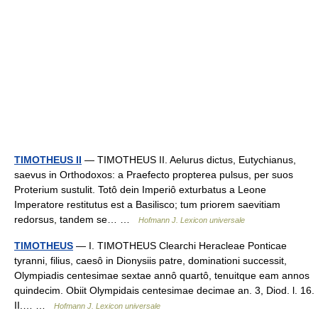
TIMOTHEUS II
— TIMOTHEUS II. Aelurus dictus, Eutychianus,
saevus in Orthodoxos: a Praefecto propterea pulsus, per suos
Proterium sustulit. Totô dein Imperiô exturbatus a Leone
Imperatore restitutus est a Basilisco; tum priorem saevitiam
redorsus, tandem se… …
Hofmann J. Lexicon universale
TIMOTHEUS
— I. TIMOTHEUS Clearchi Heracleae Ponticae
tyranni, filius, caesô in Dionysiis patre, dominationi successit,
Olympiadis centesimae sextae annô quartô, tenuitque eam annos
quindecim. Obiit Olympidais centesimae decimae an. 3, Diod. l. 16.
II.… …
Hofmann J. Lexicon universale