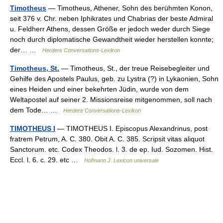
Timotheus
— Timotheus, Athener, Sohn des berühmten Konon,
seit 376 v. Chr. neben Iphikrates und Chabrias der beste Admiral
u. Feldherr Athens, dessen Größe er jedoch weder durch Siege
noch durch diplomatische Gewandtheit wieder herstellen konnte;
der… …
Herders Conversations-Lexikon
Timotheus, St.
— Timotheus, St., der treue Reisebegleiter und
Gehilfe des Apostels Paulus, geb. zu Lystra (?) in Lykaonien, Sohn
eines Heiden und einer bekehrten Jüdin, wurde von dem
Weltapostel auf seiner 2. Missionsreise mitgenommen, soll nach
dem Tode… …
Herders Conversations-Lexikon
TIMOTHEUS I
— TIMOTHEUS I. Episcopus Alexandrinus, post
fratrem Petrum, A. C. 380. Obit A. C. 385. Scripsit vitas aliquot
Sanctorum. etc. Codex Theodos. l. 3. de ep. Iud. Sozomen. Hist.
Eccl. l. 6. c. 29. etc …
Hofmann J. Lexicon universale