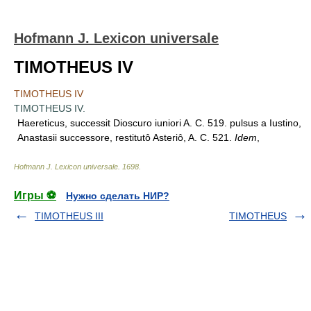
Hofmann J. Lexicon universale
TIMOTHEUS IV
TIMOTHEUS IV
TIMOTHEUS IV.
Haereticus, successit Dioscuro iuniori A. C. 519. pulsus a Iustino,
Anastasii successore, restitutô Asteriô, A. C. 521.
Idem
,
Hofmann J. Lexicon universale
.
1698
.
Игры ⚽
Нужно сделать НИР?
TIMOTHEUS III
TIMOTHEUS